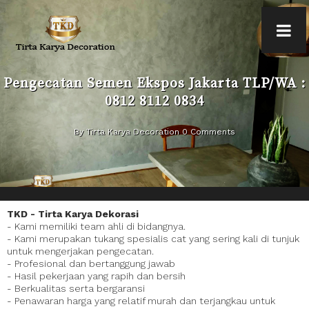
Pengecatan Semen Ekspos Jakarta TLP/WA :
0812 8112 0834
By Tirta Karya Decoration 0 Comments
TKD - Tirta Karya Dekorasi
- Kami memiliki team ahli di bidangnya.
- Kami merupakan tukang spesialis cat yang sering kali di tunjuk
untuk mengerjakan pengecatan.
- Profesional dan bertanggung jawab
- Hasil pekerjaan yang rapih dan bersih
- Berkualitas serta bergaransi
- Penawaran harga yang relatif murah dan terjangkau untuk