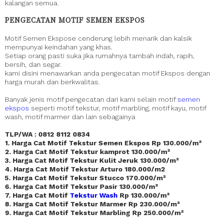
kalangan semua.
PENGECATAN MOTIF SEMEN EKSPOS
Motif Semen Ekspose cenderung lebih menarik dan kalsik
mempunyai keindahan yang khas.
Setiap orang pasti suka jika rumahnya tambah indah, rapih,
bersih, dan segar.
kami disini menawarkan anda pengecatan motif Ekspos dengan
harga murah dan berkwalitas.
Banyak jenis motif pengecatan dari kami selain motif
semen
ekspos
seperti motif tekstur, motif marbling, motif kayu, motif
wash, motif marmer dan lain sebagainya
TLP/WA : 0812 8112 0834
1. Harga Cat Motif Tekstur Semen Ekspos Rp 130.000/m²
2. Harga Cat Motif Tekstur kamprot 130.000/m²
3. Harga Cat Motif Tekstur Kulit Jeruk 130.000/m²
4. Harga Cat Motif Tekstur Arturo 180.000/m2
5. Harga Cat Motif Tekstur Stucco 170.000/m²
6. Harga Cat Motif Tekstur Pasir 130.000/m²
7. Harga Cat Motif
Tekstur Wash
Rp 130.000/m²
8. Harga Cat Motif Tekstur Marmer Rp 230.000/m²
9. Harga Cat Motif Tekstur Marbling Rp 250.000/m²