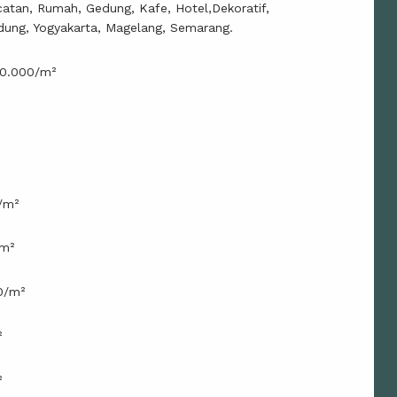
catan, Rumah, Gedung, Kafe, Hotel,Dekoratif,
dung, Yogyakarta, Magelang, Semarang.
30.000/m²
/m²
/m²
0/m²
²
²