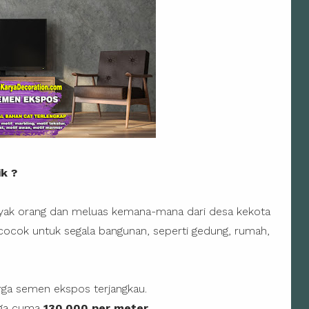
k ?
anyak orang dan meluas kemana-mana dari desa kekota
ocok untuk segala bangunan, seperti gedung, rumah,
rga semen ekspos terjangkau.
rga cuma
130.000 per meter
.