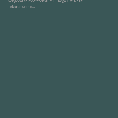
pengecatan motif tekstur: 1. Harga Cat Motif
Tekstur Seme...