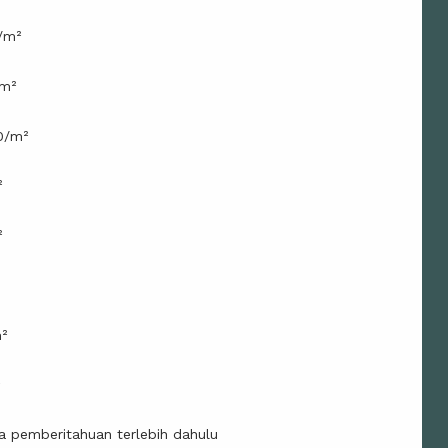
/m²
/m²
0/m²
²
²
m²
²
a pemberitahuan terlebih dahulu