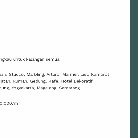
angkau untuk kalangan semua.
sh, Stucco, Marbling, Arturo, Marmer, List, Kamprot,
catan, Rumah, Gedung, Kafe, Hotel,Dekoratif,
dung, Yogyakarta, Magelang, Semarang.
30.000/m²