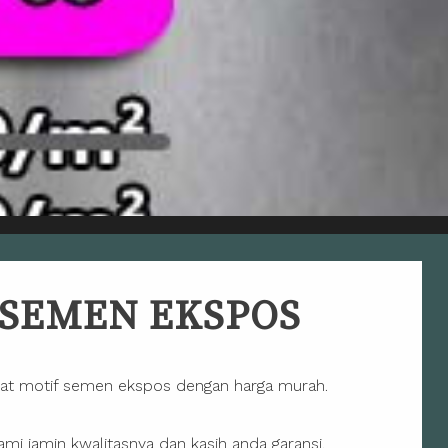
 SEMEN EKSPOS
at motif semen ekspos dengan harga murah.
i jamin kwalitasnya dan kasih anda garansi.