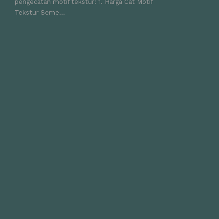
pengecatan motif tekstur: 1. Harga Cat Motif
Tekstur Seme...