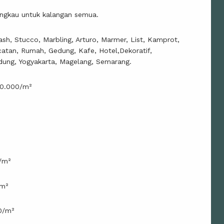
angkau untuk kalangan semua.
sh, Stucco, Marbling, Arturo, Marmer, List, Kamprot,
catan, Rumah, Gedung, Kafe, Hotel,Dekoratif,
dung, Yogyakarta, Magelang, Semarang.
30.000/m²
/m²
/m²
0/m²