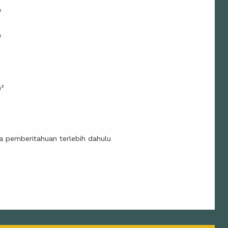
²
²
m²
²
a pemberitahuan terlebih dahulu