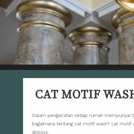
CAT MOTIF WA
Dalam pengecatan setiap rumah mempunyai teks
bagaimana tentang cat motif wash? cat moti
abissss.