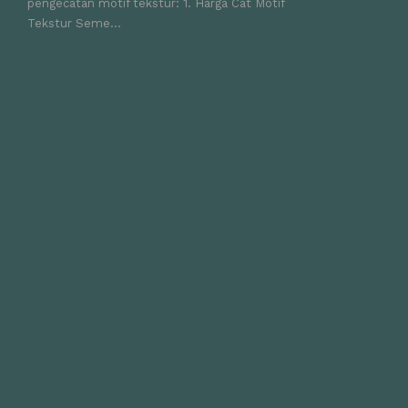
pengecatan motif tekstur: 1. Harga Cat Motif
Tekstur Seme...