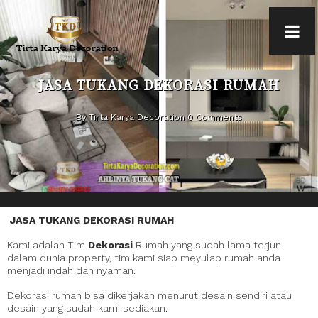
JASA TUKANG DEKORASI RUMAH
By Tirta Karya Decoration 0 Comments
JASA TUKANG DEKORASI RUMAH
Kami adalah Tim
Dekorasi
Rumah yang sudah lama terjun
dalam dunia property, tim kami siap meyulap rumah anda
menjadi indah dan nyaman.
Dekorasi rumah bisa dikerjakan menurut desain sendiri atau
desain yang sudah kami sediakan.