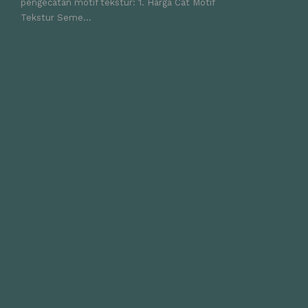
pengecatan motif tekstur: 1. Harga Cat Motif
Tekstur Seme...