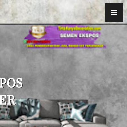
POS
ER