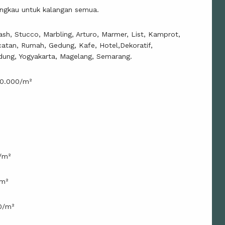
angkau untuk kalangan semua.
sh, Stucco, Marbling, Arturo, Marmer, List, Kamprot,
catan, Rumah, Gedung, Kafe, Hotel,Dekoratif,
dung, Yogyakarta, Magelang, Semarang.
30.000/m²
/m²
/m²
0/m²