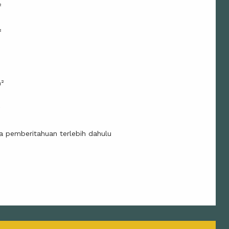
²
²
m²
²
a pemberitahuan terlebih dahulu