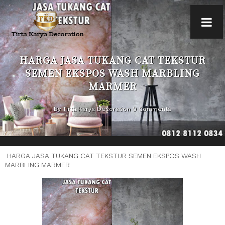
HARGA JASA TUKANG CAT TEKSTUR
SEMEN EKSPOS WASH MARBLING
MARMER
By Tirta Karya Decoration 0 Comments
HARGA JASA TUKANG CAT TEKSTUR SEMEN EKSPOS WASH
MARBLING MARMER